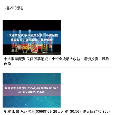
推荐阅读
十大股票配资 民间股票配资：小资金撬动大收益，谨慎投资，风险
自负
配资 股票 永达汽车(03669)6月28日斥资130.56万港元回购75.95万