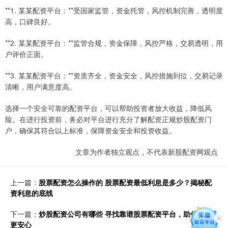
**1. 某某配资平台：**受国家监管，资金托管，风控机制完善，透明度
高，口碑良好。
**2. 某某配资平台：**监管合规，资金保障，风控严格，交易透明，用
户评价正面。
**3. 某某配资平台：**资质齐全，资金安全，风控措施到位，交易记录
清晰，用户满意度高。
选择一个安全可靠的配资平台，可以帮助投资者放大收益，降低风
险。在进行投资前，务必对平台进行充分了解配资正规炒股配资门
户，确保其符合以上标准，保障资金安全和投资收益。
文章为作者独立观点，不代表新股配资网观点
上一篇：
股票配资怎么操作的 股票配资最低利息是多少？揭秘配
资利息的底线
下一篇：
炒股配资公司有哪些 寻找靠谱股票配资平台，助你投资
更安心