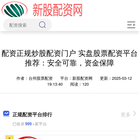
配资正规炒股配资门户 实盘股票配资平台
推荐：安全可靠，资金保障
作者：台州股票配资
平台：新股配资网
更新：2025-03-12
19:13:40
阅读：120
正规配资平台排行
更多
已收录
999
+家平台