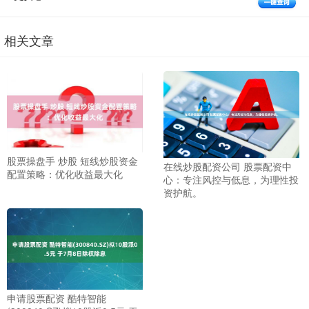
相关文章
股票操盘手 炒股 短线炒股资金
在线炒股配资公司 股票配资中
配置策略：优化收益最大化
心：专注风控与低息，为理性投
资护航。
申请股票配资 酷特智能