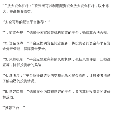
* **放大资金杠杆：**投资者可以利用配资资金放大资金杠杆，以小博
大，提高投资收益。
**安全可靠的配资平台推荐：**
**1. 监管合规：**选择受国家监管机构监管的平台，确保其合法合规。
**2. 资金保障：**平台应提供资金托管服务，将投资者的资金与平台资
金分开管理，保障资金安全。
**3. 风控机制：**平台应建立完善的风控机制，包括风险评估、止损设
置等，降低投资者的风险。
**4. 透明度：**平台应提供透明的交易记录和资金流向，让投资者清楚
了解自己的投资情况。
**5. 良好口碑：**选择在业内口碑良好的平台，参考其他投资者的评价
和反馈。
**推荐平台：**