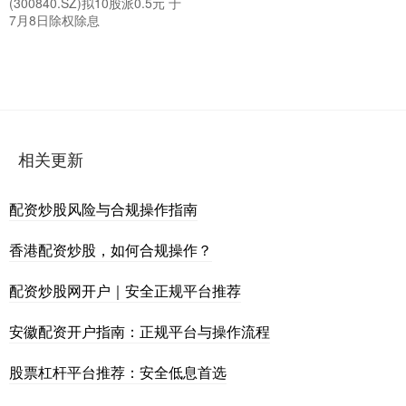
(300840.SZ)拟10股派0.5元 于
7月8日除权除息
相关更新
配资炒股风险与合规操作指南
香港配资炒股，如何合规操作？
配资炒股网开户｜安全正规平台推荐
安徽配资开户指南：正规平台与操作流程
股票杠杆平台推荐：安全低息首选