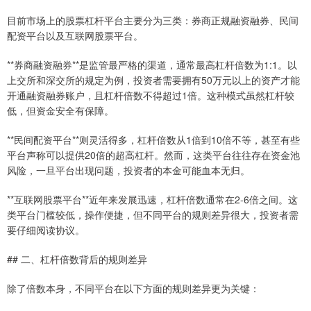
目前市场上的股票杠杆平台主要分为三类：券商正规融资融券、民间
配资平台以及互联网股票平台。
**券商融资融券**是监管最严格的渠道，通常最高杠杆倍数为1:1。以
上交所和深交所的规定为例，投资者需要拥有50万元以上的资产才能
开通融资融券账户，且杠杆倍数不得超过1倍。这种模式虽然杠杆较
低，但资金安全有保障。
**民间配资平台**则灵活得多，杠杆倍数从1倍到10倍不等，甚至有些
平台声称可以提供20倍的超高杠杆。然而，这类平台往往存在资金池
风险，一旦平台出现问题，投资者的本金可能血本无归。
**互联网股票平台**近年来发展迅速，杠杆倍数通常在2-6倍之间。这
类平台门槛较低，操作便捷，但不同平台的规则差异很大，投资者需
要仔细阅读协议。
## 二、杠杆倍数背后的规则差异
除了倍数本身，不同平台在以下方面的规则差异更为关键：