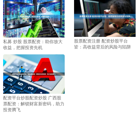
股票配资注册 配资炒股平台
私募 炒股 股票配资：助你放大
皆：高收益背后的风险与陷阱
收益，把握投资先机
配资平台炒股配资炒股 广西股
票配资：解锁财富新密码，助力
投资腾飞