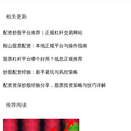
相关更新
配资炒股平台推荐｜正规杠杆交易网站
鞍山股票配资：本地正规平台与操作指南
股票杠杆平台哪个好用？低息正规推荐
炒股配资经验：新手避坑与风控策略
配资资深炒股经验分享，股票投资策略与技巧详解
推荐阅读