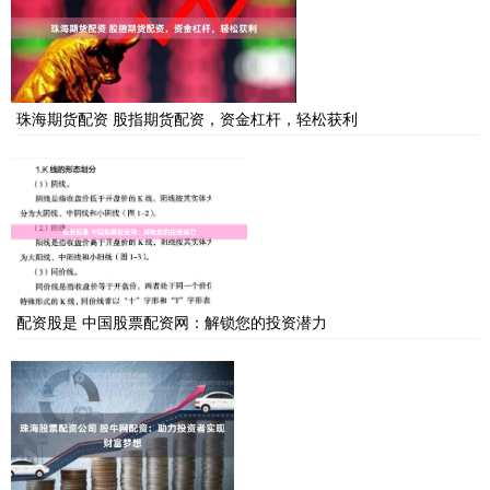
珠海期货配资 股指期货配资，资金杠杆，轻松获利
配资股是 中国股票配资网：解锁您的投资潜力