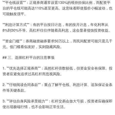
**平仓线设置**：正规券商通常设置130%的维持担保比例，而配资平
台的平仓线可能高达110%甚至更高。这意味着即使股价小幅波动，也
可能触发强平。
**利息计算方式**：有的平台按日计息，有的按月计息，年化利率从
8%到30%不等。高杠杆往往伴随着高利息，这会显著侵蚀投资收益。
**资金门槛**：券商融资融券要求50万以上，而民间配资可能只需几千
元。低门槛看似友好，实则隐藏风险。
## 三、选择杠杆平台的注意事项
1. **优先选择正规券商**：虽然杠杆倍数较低，但资金安全有保障。投
资者应避免追求过高杠杆而忽视风险。
2. **仔细阅读合同条款**：重点了解平仓线、利息计算、追加保证金条
件等关键条款。
3. **评估自身风险承受能力**：杠杆交易会放大亏损，投资者应确保即
使出现极端行情，也不会影响正常生活。