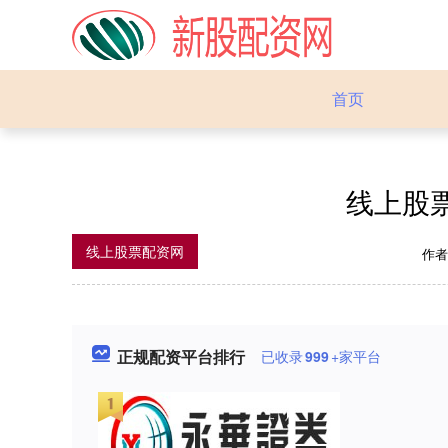
首页
线上股
线上股票配资网
作
正规配资平台排行
已收录
999
+家平台